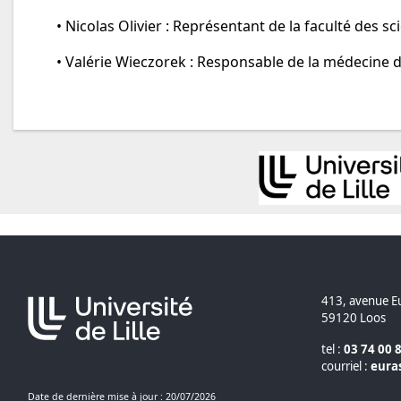
• Nicolas Olivier : Représentant de la faculté des sc
• Valérie Wieczorek : Responsable de la médecine d
413, avenue E
59120 Loos
tel :
03 74 00 
courriel :
eura
Date de dernière mise à jour : 20/07/2026