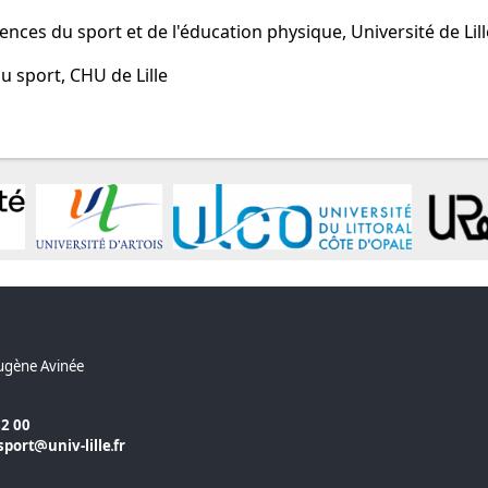
iences du sport et de l'éducation physique, Université de Lill
u sport, CHU de Lille
ugène Avinée
82 00
sport
univ-lille
fr