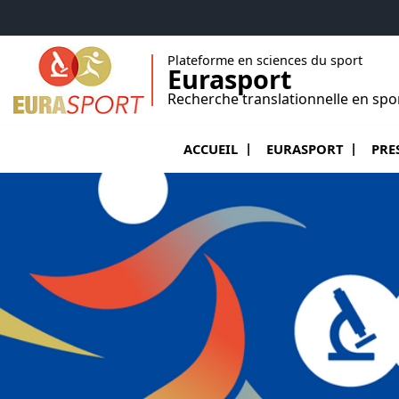
Accéder au menu principal
Accéder au contenu
Plateforme en sciences du sport
Eurasport
Recherche translationnelle en spo
Ouvrir le sous menu 
Ouvrir
ACCUEIL
EURASPORT
PRE