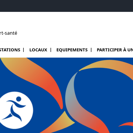
rt-santé
de Eurasport
 le sous menu de Prestations
Ouvrir le sous menu de Locaux
Ouvrir le sous menu de Equipement
Ouvrir le sous me
STATIONS
LOCAUX
EQUIPEMENTS
PARTICIPER À U