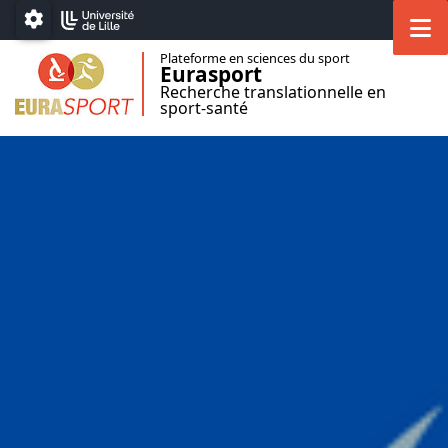
Accéder au menu principal
Accéder au contenu
M
Paramétrage
Plateforme en sciences du sport
Eurasport
Recherche translationnelle en
sport-santé