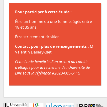
Pour participer à cette étude :
Être un homme ou une femme, âgés entre
18 et 35 ans.
Être strictement droitier.
Contact pour plus de renseignements :
M.
Valentin Dallery-Blet
Cette étude bénéficie d'un accord du comité
d'éthique pour la recherche de l'Université de
Lille sous la référence #
2023-685-S115