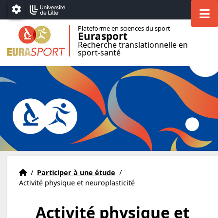
Accéder au menu principal
Accéder au contenu
M
Paramétrage
Plateforme en sciences du sport
Eurasport
Recherche translationnelle en
sport-santé
Accueil Eurasport
Accueil
/
Participer à une étude
/
Activité physique et neuroplasticité
Activité physique et