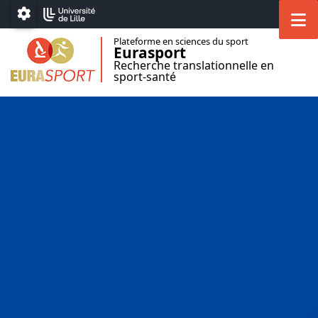
Accéder au menu principal
Accéder au contenu
M
Paramétrage
Plateforme en sciences du sport
Eurasport
Recherche translationnelle en
sport-santé